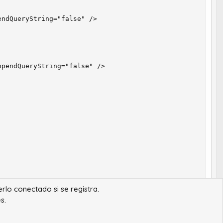
ndQueryString="false" />

pendQueryString="false" />

erlo conectado si se registra.
ode="ExecuteURL" />

s.
ode="ExecuteURL" />

ode="ExecuteURL" />
