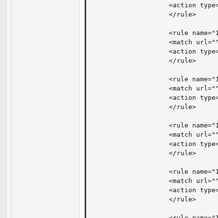
                    <action type=
                    </rule>

					<rule name="Imported Rule 4">

                    <match url="^
                    <action type=
                    </rule>

					<rule name="Imported Rule 5">

                    <match url="^
                    <action type=
                    </rule>

					<rule name="Imported Rule 7">

                    <match url="^
                    <action type=
                    </rule>

					<rule name="Imported Rule 8">

                    <match url="^
                    <action type=
                    </rule>

					<rule name="Imported Rule 9">
