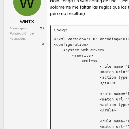
W
Hola, tengo un web.config de una "CMS" 
r
a
d
d
solamente me faltan las reglas que las
e
e
pero no resultan)
t
i
WINTX
e
n
Mensajes
23
m
i
Código:
Puntuación de
a
c
reacción
<?xml version="1.0" encoding="UTF
i
0
<configuration>

o
    <system.webServer>

        <rewrite>

            <rules>

		            <rule name="Imported Rule 1">

                    <match url="^
                    <action type=
                    </rule>

					<rule name="Imported Rule 2">

                    <match url="^
                    <action type=
                    </rule>

					<rule name="Imported Rule 3">

                    <match url="^