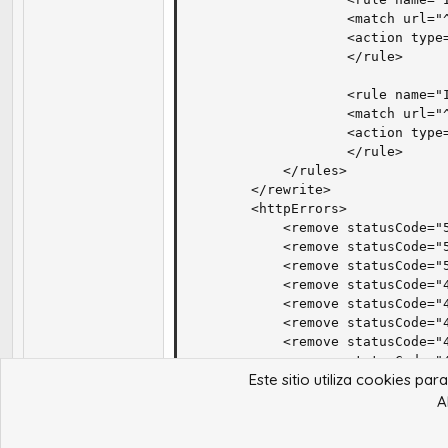
                    <match url="^
                    <action type
					</rule>

					<rule name="Imported Rule 10">

                    <match url="^
                    <action type
					</rule>

			</rules>

        </rewrite>

        <httpErrors>

            <remove statusCode="5
            <remove statusCode="5
            <remove statusCode="5
            <remove statusCode="4
            <remove statusCode="4
            <remove statusCode="4
            <remove statusCode="4
            <remove statusCode="4
Este sitio utiliza cookies pa
            <remove statusCode="4
            <error statusCode="4
A
            <error statusCode="4
            <error statusCode="4