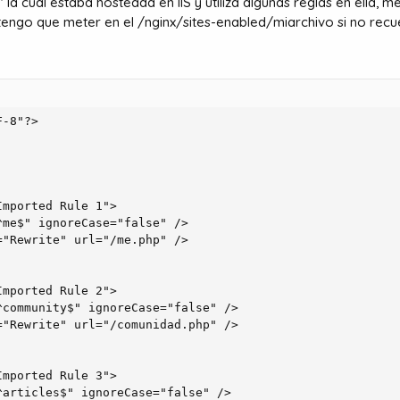
la cual estaba hosteada en IIS y utiliza algunas reglas en ella, 
 tengo que meter en el /nginx/sites-enabled/miarchivo si no recu
-8"?>

me$" ignoreCase="false" />

"Rewrite" url="/me.php" />

community$" ignoreCase="false" />

"Rewrite" url="/comunidad.php" />

articles$" ignoreCase="false" />
