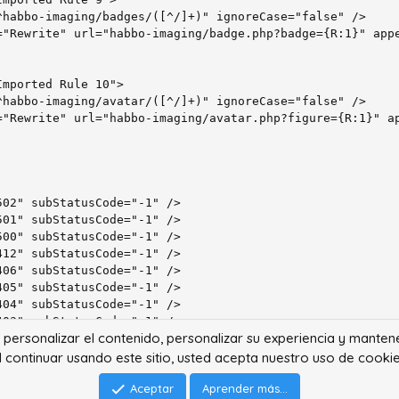
habbo-imaging/badges/([^/]+)" ignoreCase="false" />

="Rewrite" url="habbo-imaging/badge.php?badge={R:1}" appe
habbo-imaging/avatar/([^/]+)" ignoreCase="false" />

="Rewrite" url="habbo-imaging/avatar.php?figure={R:1}" ap
02" subStatusCode="-1" />

01" subStatusCode="-1" />

00" subStatusCode="-1" />

12" subStatusCode="-1" />

06" subStatusCode="-1" />

05" subStatusCode="-1" />

04" subStatusCode="-1" />

03" subStatusCode="-1" />

ra personalizar el contenido, personalizar su experiencia y manten
01" subStatusCode="-1" />

01" prefixLanguageFilePath="" path="/error.php" responseM
l continuar usando este sitio, usted acepta nuestro uso de cookie
03" prefixLanguageFilePath="" path="/error.php" responseM
Aceptar
Aprender más...
04" prefixLanguageFilePath="" path="/error.php" responseM