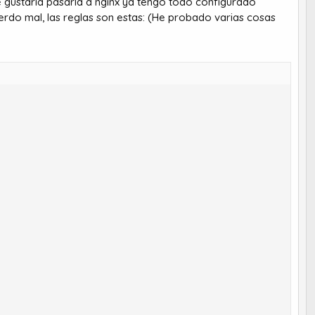
me gustaría pasarla a nginx ya tengo todo configurado
erdo mal, las reglas son estas: (He probado varias cosas