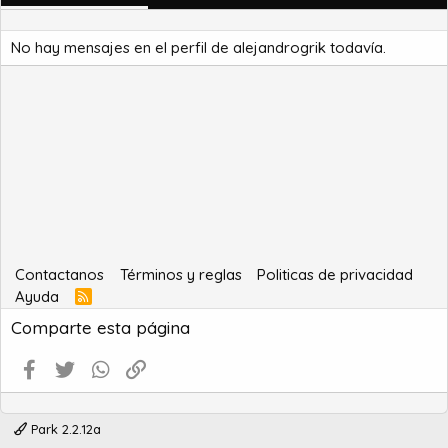
No hay mensajes en el perfil de alejandrogrik todavía.
Contactanos
Términos y reglas
Politicas de privacidad
Ayuda
R
S
Comparte esta página
S
Facebook
Twitter
WhatsApp
Enlace
Park 2.2.12a