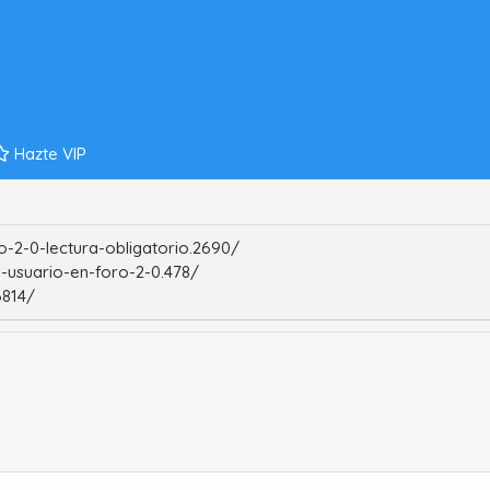
Hazte VIP
-2-0-lectura-obligatorio.2690/
-usuario-en-foro-2-0.478/
6814/