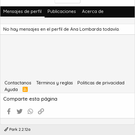
Mensajes de perfil
Publicaciones
Acerca de
No hay mensajes en el perfil de Ana Lombarda todavía.
Contactanos
Términos y reglas
Politicas de privacidad
Ayuda
R
S
Comparte esta página
S
Facebook
Twitter
WhatsApp
Enlace
Park 2.2.12a