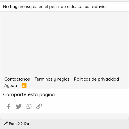
No hay mensajes en el perfil de astuscosas todavía.
Contactanos
Términos y reglas
Politicas de privacidad
Ayuda
R
S
Comparte esta página
S
Facebook
Twitter
WhatsApp
Enlace
Park 2.2.12a