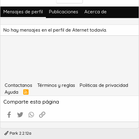
Mensajes de perfil
Publicaciones
Acerca de
No hay mensajes en el perfil de Aternet todavía.
Contactanos
Términos y reglas
Politicas de privacidad
Ayuda
R
S
Comparte esta página
S
Facebook
Twitter
WhatsApp
Enlace
Park 2.2.12a