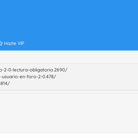
Hazte VIP
-2-0-lectura-obligatorio.2690/
-usuario-en-foro-2-0.478/
6814/