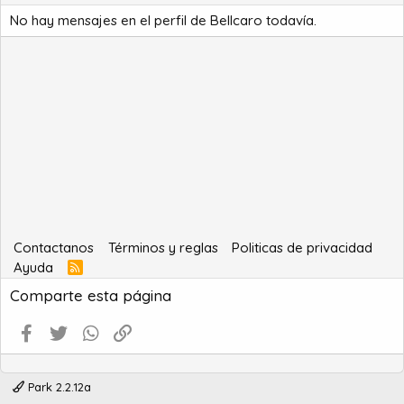
No hay mensajes en el perfil de Bellcaro todavía.
Contactanos
Términos y reglas
Politicas de privacidad
Ayuda
R
S
Comparte esta página
S
Facebook
Twitter
WhatsApp
Enlace
Park 2.2.12a