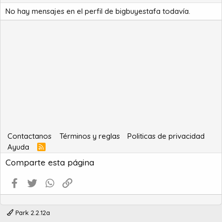
No hay mensajes en el perfil de bigbuyestafa todavía.
Contactanos
Términos y reglas
Politicas de privacidad
Ayuda
R
S
Comparte esta página
S
Facebook
Twitter
WhatsApp
Enlace
Park 2.2.12a