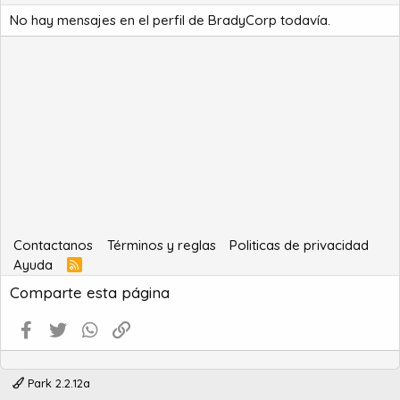
No hay mensajes en el perfil de BradyCorp todavía.
Contactanos
Términos y reglas
Politicas de privacidad
Ayuda
R
S
Comparte esta página
S
Facebook
Twitter
WhatsApp
Enlace
Park 2.2.12a