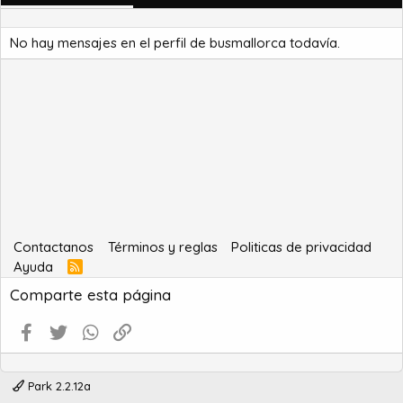
No hay mensajes en el perfil de busmallorca todavía.
Contactanos
Términos y reglas
Politicas de privacidad
Ayuda
R
S
Comparte esta página
S
Facebook
Twitter
WhatsApp
Enlace
Park 2.2.12a