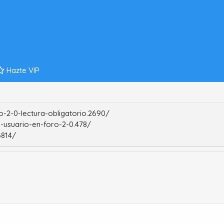
Hazte VIP
-2-0-lectura-obligatorio.2690/
-usuario-en-foro-2-0.478/
6814/