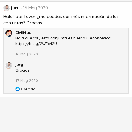
jury
15 May 2020
Hola!, por favor ¿me puedes dar más información de las
conjuntas? Gracias
CivilMac
Hola que tal , esta conjunta es buena y económica:
https://bit.ly/2WEp42U
16 May 2020
jury
Gracias
17 May 2020
R
CivilMac
e
a
c
c
i
o
n
e