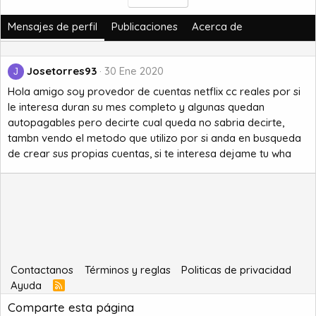
Mensajes de perfil
Publicaciones
Acerca de
Josetorres93
30 Ene 2020
J
Hola amigo soy provedor de cuentas netflix cc reales por si
le interesa duran su mes completo y algunas quedan
autopagables pero decirte cual queda no sabria decirte,
tambn vendo el metodo que utilizo por si anda en busqueda
de crear sus propias cuentas, si te interesa dejame tu wha
Contactanos
Términos y reglas
Politicas de privacidad
Ayuda
R
S
Comparte esta página
S