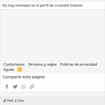
No hay mensajes en el perfil de cruzsanti todavía.
Contactanos
Términos y reglas
Politicas de privacidad
Ayuda
R
S
Comparte esta página
S
Facebook
Twitter
WhatsApp
Enlace
Park 2.2.12a