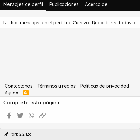
Mensajes de perfil
Publicaciones
Acerca de
No hay mensajes en el perfil de Cuervo_Redactores todavía.
Contactanos
Términos y reglas
Politicas de privacidad
Ayuda
R
S
Comparte esta página
S
Facebook
Twitter
WhatsApp
Enlace
Park 2.2.12a