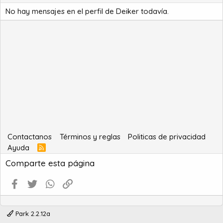
No hay mensajes en el perfil de Deiker todavía.
Contactanos
Términos y reglas
Politicas de privacidad
Ayuda
R
S
Comparte esta página
S
Facebook
Twitter
WhatsApp
Enlace
Park 2.2.12a