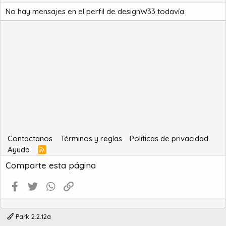
No hay mensajes en el perfil de designW33 todavía.
Contactanos
Términos y reglas
Politicas de privacidad
Ayuda
R
S
Comparte esta página
S
Facebook
Twitter
WhatsApp
Enlace
Park 2.2.12a