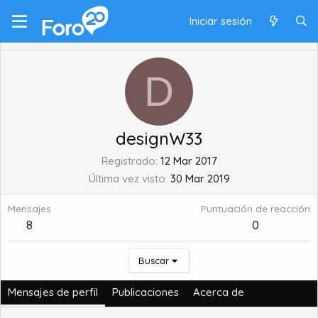
Iniciar sesión
D
designW33
Registrado
12 Mar 2017
Última vez visto
30 Mar 2019
Mensajes
Puntuación de reacción
8
0
Buscar
Mensajes de perfil
Publicaciones
Acerca de