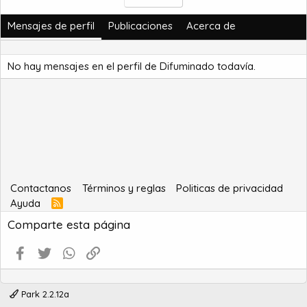
Mensajes de perfil
Publicaciones
Acerca de
No hay mensajes en el perfil de Difuminado todavía.
Contactanos
Términos y reglas
Politicas de privacidad
Ayuda
R
S
Comparte esta página
S
Facebook
Twitter
WhatsApp
Enlace
Park 2.2.12a