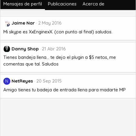
Mensajes de perfil
Publicaciones
Acerca de
Jaime Nar
2 May 2016
Mi skype es XxEnginexX. (con punto al final) saludos.
Danny Shop
21 Abr 2016
Tienes bandeja llena... te dejo el plugin a $5 netos, me
comentas que tal. Saludos
NetReyes
20 Sep 2015
N
Amigo tienes tu badeja de entrada llena para madarte MP