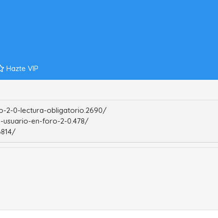
Hazte VIP
-2-0-lectura-obligatorio.2690/
-usuario-en-foro-2-0.478/
6814/