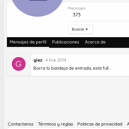
Mensajes
373
Buscar
Mensajes de perfil
Publicaciones
Acerca de
glez
4 Ene 2014
G
Borra tu bandeja de entrada, está full...
Contactanos
Términos y reglas
Politicas de privacidad