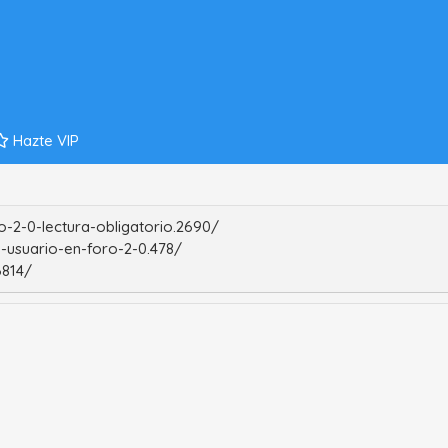
Hazte VIP
-2-0-lectura-obligatorio.2690/
-usuario-en-foro-2-0.478/
6814/