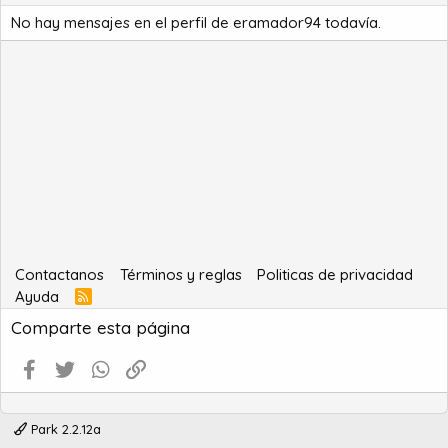
No hay mensajes en el perfil de eramador94 todavía.
Contactanos
Términos y reglas
Politicas de privacidad
Ayuda
R
S
Comparte esta página
S
Facebook
Twitter
WhatsApp
Enlace
Park 2.2.12a