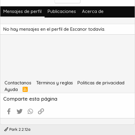
Mensajes de perfil
Publicaciones
Acerca de
No hay mensajes en el perfil de Escanor todavía.
Contactanos
Términos y reglas
Politicas de privacidad
Ayuda
R
S
Comparte esta página
S
Facebook
Twitter
WhatsApp
Enlace
Park 2.2.12a