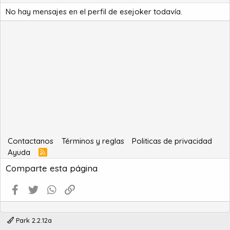
No hay mensajes en el perfil de esejoker todavía.
Contactanos
Términos y reglas
Politicas de privacidad
Ayuda
R
S
Comparte esta página
S
Facebook
Twitter
WhatsApp
Enlace
Park 2.2.12a