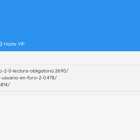
Hazte VIP
-2-0-lectura-obligatorio.2690/
-usuario-en-foro-2-0.478/
6814/