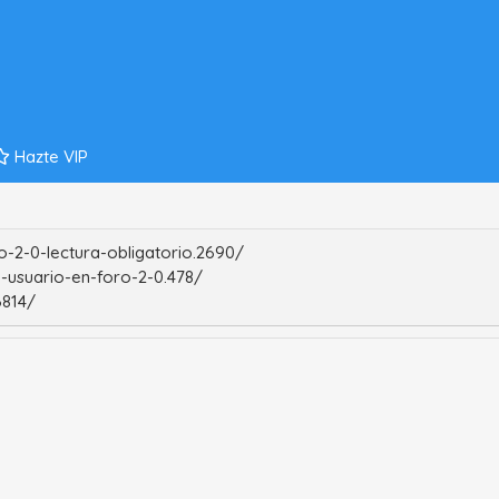
Hazte VIP
-2-0-lectura-obligatorio.2690/
-usuario-en-foro-2-0.478/
6814/