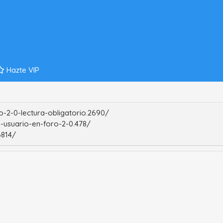
Hazte VIP
-2-0-lectura-obligatorio.2690/
-usuario-en-foro-2-0.478/
6814/