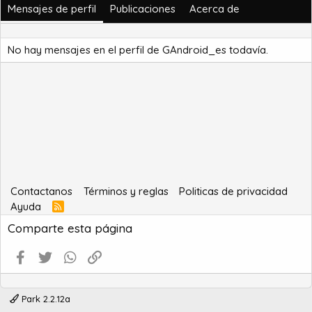
Mensajes de perfil
Publicaciones
Acerca de
No hay mensajes en el perfil de GAndroid_es todavía.
Contactanos
Términos y reglas
Politicas de privacidad
Ayuda
R
S
Comparte esta página
S
Facebook
Twitter
WhatsApp
Enlace
Park 2.2.12a