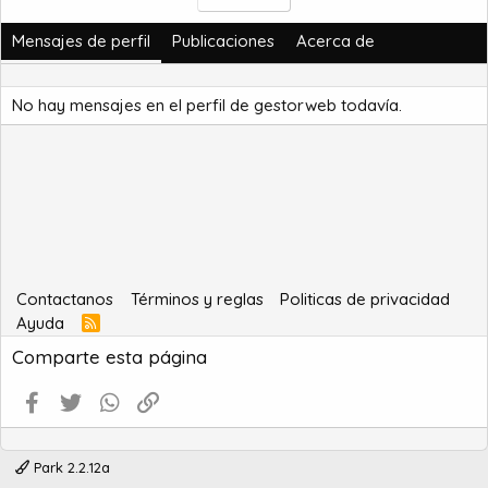
Mensajes de perfil
Publicaciones
Acerca de
No hay mensajes en el perfil de gestorweb todavía.
Contactanos
Términos y reglas
Politicas de privacidad
Ayuda
R
S
Comparte esta página
S
Facebook
Twitter
WhatsApp
Enlace
Park 2.2.12a