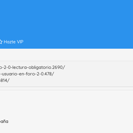
Hazte VIP
-2-0-lectura-obligatorio.2690/
-usuario-en-foro-2-0.478/
6814/
paña