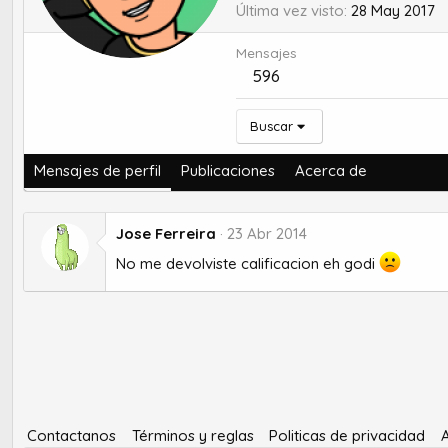
Última vez visto
28 May 2017
Mensajes
596
Buscar
Mensajes de perfil
Publicaciones
Acerca de
Jose Ferreira
23 Abr 2014
No me devolviste calificacion eh godi
Contactanos
Términos y reglas
Politicas de privacidad