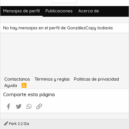
Mensajes de perfil
Publicaciones
Acerca de
No hay mensajes en el perfil de GonzálezCopy todavía.
Contactanos
Términos y reglas
Politicas de privacidad
Ayuda
R
S
Comparte esta página
S
Facebook
Twitter
WhatsApp
Enlace
Park 2.2.12a