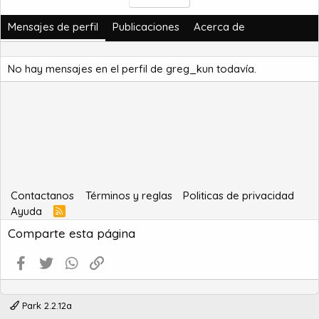
Mensajes de perfil
Publicaciones
Acerca de
No hay mensajes en el perfil de greg_kun todavía.
Contactanos
Términos y reglas
Politicas de privacidad
Ayuda
R
S
Comparte esta página
S
Facebook
Twitter
WhatsApp
Enlace
Park 2.2.12a