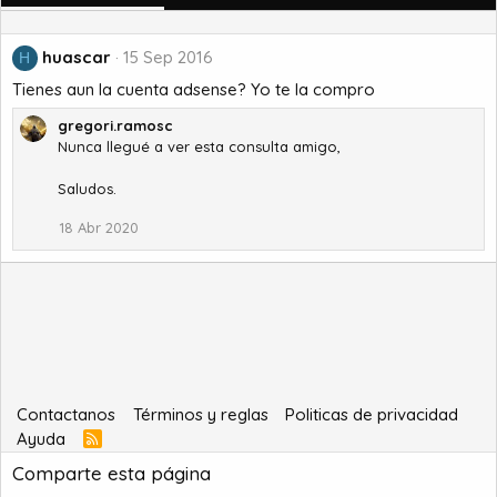
huascar
15 Sep 2016
H
Tienes aun la cuenta adsense? Yo te la compro
gregori.ramosc
Nunca llegué a ver esta consulta amigo,
Saludos.
18 Abr 2020
Contactanos
Términos y reglas
Politicas de privacidad
Ayuda
R
S
Comparte esta página
S