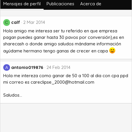
Mensajes de perfil
Publicaciones
Acerca de
calf
2 Mar 2014
C
Hola amigo me interesa ser tu referido en que empresa
pagan puedes ganar hasta 30 pavos por conversión),es en
sharecash o donde amigo saludos mándame información
ayúdame hermano tengo ganas de crecer en capa
antonio019876
24 Feb 2014
A
Hola me intereza como ganar de 50 a 100 al dia con cpa ppd
mi correo es careclipse_2000@hotmail.com
Saludos...