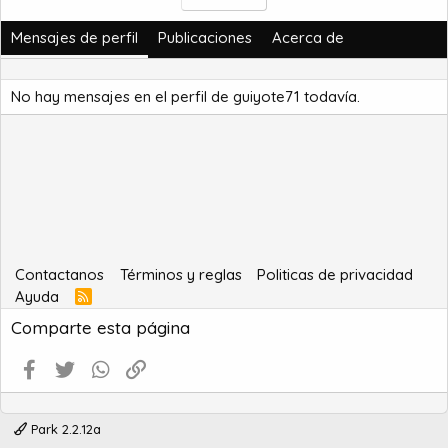
Mensajes de perfil
Publicaciones
Acerca de
No hay mensajes en el perfil de guiyote71 todavía.
Contactanos
Términos y reglas
Politicas de privacidad
Ayuda
R
S
Comparte esta página
S
Facebook
Twitter
WhatsApp
Enlace
Park 2.2.12a