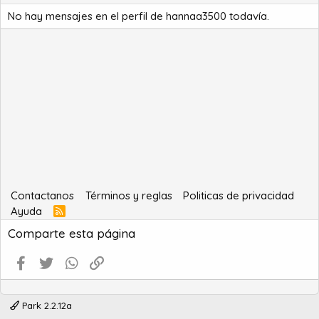
No hay mensajes en el perfil de hannaa3500 todavía.
Contactanos
Términos y reglas
Politicas de privacidad
Ayuda
R
S
Comparte esta página
S
Facebook
Twitter
WhatsApp
Enlace
Park 2.2.12a