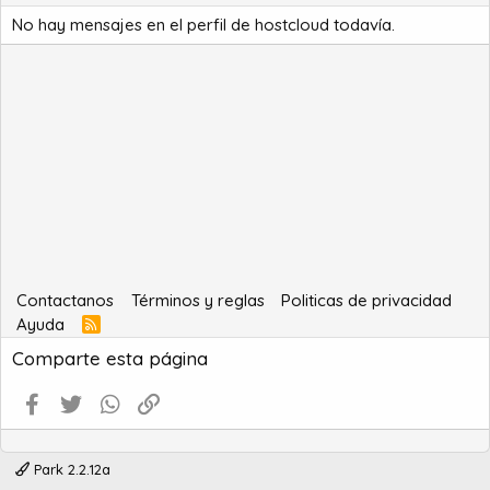
No hay mensajes en el perfil de hostcloud todavía.
Contactanos
Términos y reglas
Politicas de privacidad
Ayuda
R
S
Comparte esta página
S
Facebook
Twitter
WhatsApp
Enlace
Park 2.2.12a