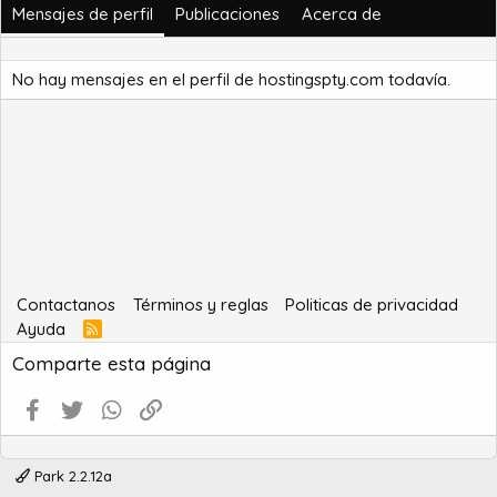
Mensajes de perfil
Publicaciones
Acerca de
No hay mensajes en el perfil de hostingspty.com todavía.
Contactanos
Términos y reglas
Politicas de privacidad
Ayuda
R
S
Comparte esta página
S
Facebook
Twitter
WhatsApp
Enlace
Park 2.2.12a