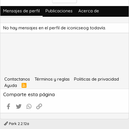
Mensajes de perfil
Publicaciones
Acerca de
No hay mensajes en el perfil de iconicseog todavía.
Contactanos
Términos y reglas
Politicas de privacidad
Ayuda
R
S
Comparte esta página
S
Facebook
Twitter
WhatsApp
Enlace
Park 2.2.12a