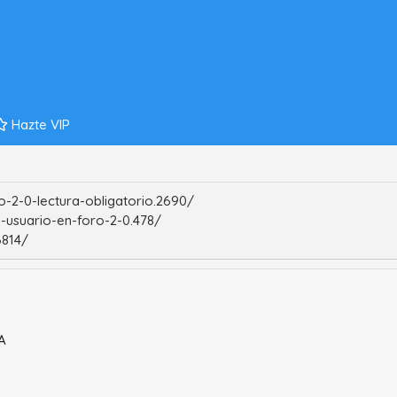
Hazte VIP
-2-0-lectura-obligatorio.2690/
-usuario-en-foro-2-0.478/
6814/
A