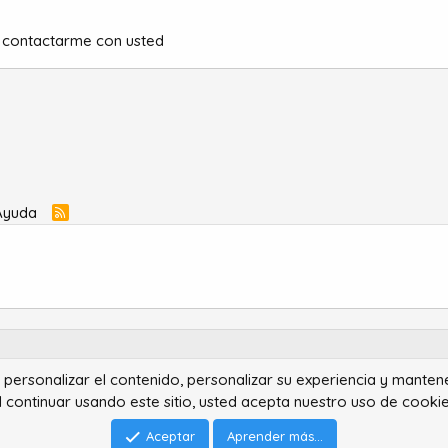
 contactarme con usted
Ayuda
R
S
S
ra personalizar el contenido, personalizar su experiencia y manten
®
Community platform by XenForo
© 2010-2022 XenForo Ltd.
l continuar usando este sitio, usted acepta nuestro uso de cookie
Advanced Forum Stats by
AddonFlare - Premium XF2 Addons
Feedback System
by
XenCentral.com
Park theme made by
StylesFactory.pl
Aceptar
Aprender más...