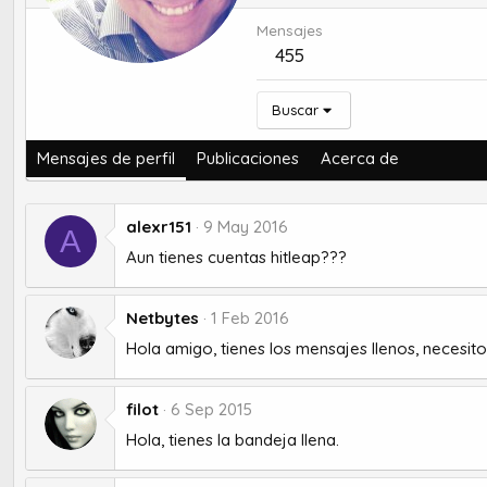
Mensajes
455
Buscar
Mensajes de perfil
Publicaciones
Acerca de
alexr151
9 May 2016
A
Aun tienes cuentas hitleap???
Netbytes
1 Feb 2016
Hola amigo, tienes los mensajes llenos, necesit
filot
6 Sep 2015
Hola, tienes la bandeja llena.