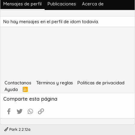
Mensajes de perfil
Publicaciones
Acerca de
No hay mensajes en el perfil de idom todavía.
Contactanos
Términos y reglas
Politicas de privacidad
Ayuda
R
S
Comparte esta página
S
Facebook
Twitter
WhatsApp
Enlace
Park 2.2.12a