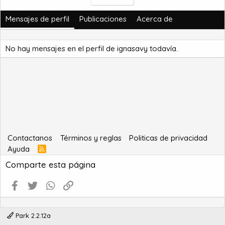
Mensajes de perfil
Publicaciones
Acerca de
No hay mensajes en el perfil de ignasavy todavía.
Contactanos
Términos y reglas
Politicas de privacidad
Ayuda
R
S
Comparte esta página
S
Facebook
Twitter
WhatsApp
Enlace
Park 2.2.12a