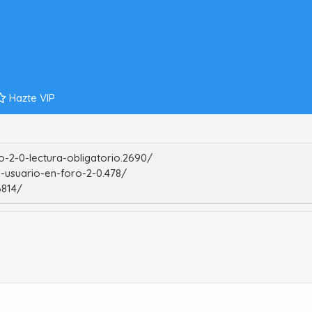
Hazte VIP
-2-0-lectura-obligatorio.2690/
-usuario-en-foro-2-0.478/
6814/