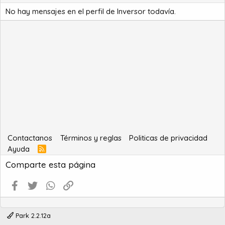
No hay mensajes en el perfil de Inversor todavía.
Contactanos
Términos y reglas
Politicas de privacidad
Ayuda
R
S
Comparte esta página
S
Facebook
Twitter
WhatsApp
Enlace
Park 2.2.12a