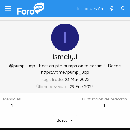
Iniciar sesión
I
IsmelyJ
@pump_upp - best crypto pumps on telegram !
·
Desde
https://t.me/pump_upp
Registrado
23 Mar 2022
Última vez visto
29 Ene 2023
Mensajes
Puntuación de reacción
1
1
Buscar