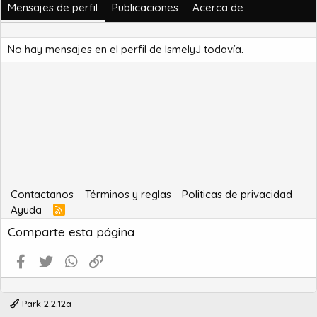
Mensajes de perfil
Publicaciones
Acerca de
No hay mensajes en el perfil de IsmelyJ todavía.
Contactanos
Términos y reglas
Politicas de privacidad
Ayuda
R
S
Comparte esta página
S
Facebook
Twitter
WhatsApp
Enlace
Park 2.2.12a