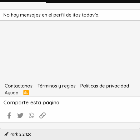
No hay mensajes en el perfil de itos todavía.
Contactanos
Términos y reglas
Politicas de privacidad
Ayuda
R
S
Comparte esta página
S
Facebook
Twitter
WhatsApp
Enlace
Park 2.2.12a