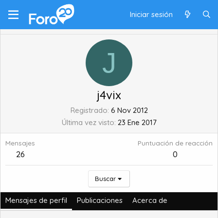
Iniciar sesión
J
j4vix
Registrado
6 Nov 2012
Última vez visto
23 Ene 2017
Mensajes
Puntuación de reacción
26
0
Buscar
Mensajes de perfil
Publicaciones
Acerca de