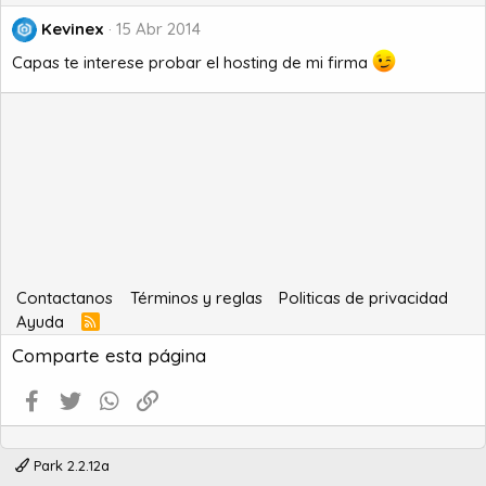
Kevinex
15 Abr 2014
Capas te interese probar el hosting de mi firma
Contactanos
Términos y reglas
Politicas de privacidad
Ayuda
R
S
Comparte esta página
S
Facebook
Twitter
WhatsApp
Enlace
Park 2.2.12a