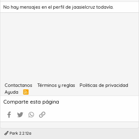
No hay mensajes en el perfil de jaasielcruz todavía.
Contactanos
Términos y reglas
Politicas de privacidad
Ayuda
R
S
Comparte esta página
S
Facebook
Twitter
WhatsApp
Enlace
Park 2.2.12a