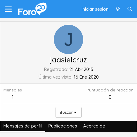
Iniciar sesión
J
jaasielcruz
Registrado
21 Abr 2015
Última vez visto
16 Ene 2020
Mensajes
Puntuación de reacción
1
0
Buscar
Mensajes de perfil
Publicaciones
Acerca de