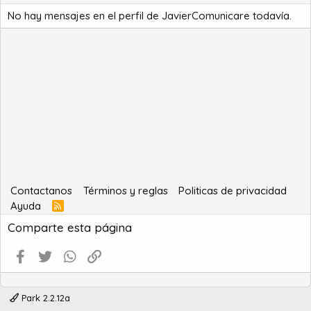
No hay mensajes en el perfil de JavierComunicare todavía.
Contactanos
Términos y reglas
Politicas de privacidad
Ayuda
R
S
Comparte esta página
S
Facebook
Twitter
WhatsApp
Enlace
Park 2.2.12a