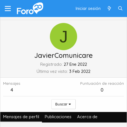
Iniciar sesión
J
JavierComunicare
Registrado
27 Ene 2022
Última vez visto
3 Feb 2022
Mensajes
Puntuación de reacción
4
0
Buscar
Mensajes de perfil
Publicaciones
Acerca de